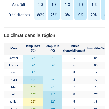
Vent (bft)
1-3
1-3
1-3
1-3
1-3
1-
Précipitations
80%
25%
0%
0%
20%
45
Le climat dans la région
Temp. max.
Temp. min.
Heures
Pr
Mois
Humidité (%)
(°C)
(°C)
d'ensoleillement
Janvier
2°
-5°
5
84
Février
4°
-4°
6
80
Mars
8°
-2°
8
75
Avril
12°
2°
8
72
Mai
15°
6°
7
78
Juin
20°
11°
8
77
Juillet
22°
12°
8
78