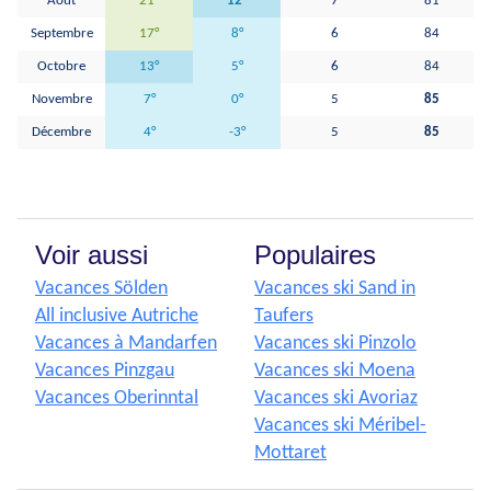
Août
21°
12°
7
81
Septembre
17°
8°
6
84
Octobre
13°
5°
6
84
Novembre
7°
0°
5
85
Décembre
4°
-3°
5
85
Voir aussi
Populaires
Vacances Sölden
Vacances ski Sand in
All inclusive Autriche
Taufers
Vacances à Mandarfen
Vacances ski Pinzolo
Vacances Pinzgau
Vacances ski Moena
Vacances Oberinntal
Vacances ski Avoriaz
Vacances ski Méribel-
Mottaret