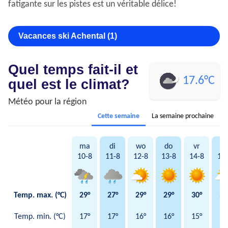
fatigante sur les pistes est un véritable délice!
Vacances ski Achental (1)
Quel temps fait-il et
17.6°C
quel est le climat?
Météo pour la région
Cette semaine
La semaine prochaine
ma
di
wo
do
vr
za
10-8
11-8
12-8
13-8
14-8
15
Temp. max. (°C)
29°
27°
29°
29°
30°
31
Temp. min. (°C)
17°
17°
16°
16°
15°
17