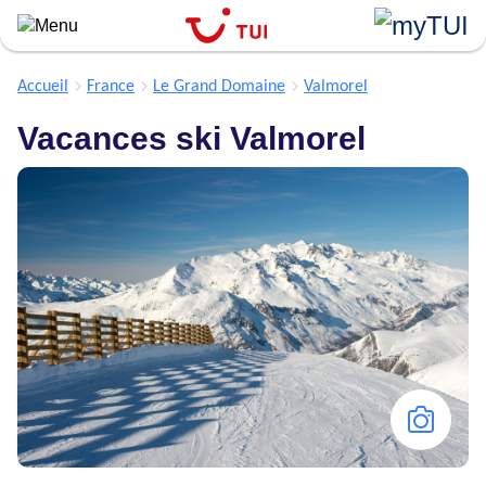
``
Aller
au
contenu
Accueil
France
Le Grand Domaine
Valmorel
principal
Vacances ski Valmorel