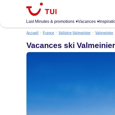
Aller
au
contenu
principal
Last Minutes & promotions
▾
Vacances
▾
Inspirati
Accueil
France
Valloire-Valmeinier
Valmeinier
Vacances ski Valmeinie