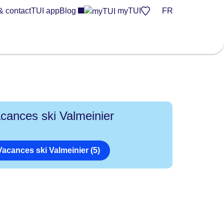
& contact
TUI app
Blog
myTUI
FR
cances ski Valmeinier
Vacances ski Valmeinier (5)