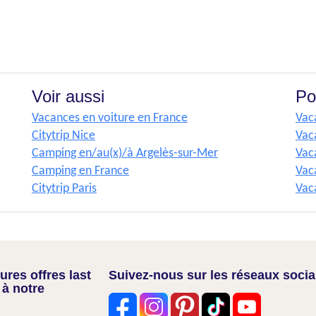
Voir aussi
Po
Vacances en voiture en France
Vaca
Citytrip Nice
Vac
Camping en/au(x)/à Argelès-sur-Mer
Vac
Camping en France
Vac
Citytrip Paris
Vac
res offres last
Suivez-nous sur les réseaux soci
 à notre