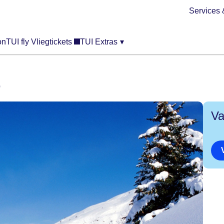
Services 
on
TUI fly Vliegtickets
TUI Extras
▾
r
Va