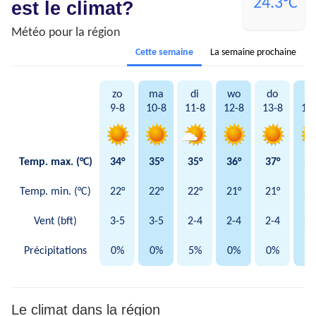
24.3°C
est le climat?
Météo pour la région
Cette semaine
La semaine prochaine
zo
ma
di
wo
do
vr
9-8
10-8
11-8
12-8
13-8
14
Temp. max. (°C)
34°
35°
35°
36°
37°
38
Temp. min. (°C)
22°
22°
22°
21°
21°
23
Vent (bft)
3-5
3-5
2-4
2-4
2-4
2-
Précipitations
0%
0%
5%
0%
0%
5
Le climat dans la région