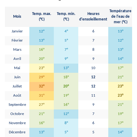
Température
Temp. max.
Temp. min.
Heures
Mois
de l'eau de
H
(°C)
(°C)
d'ensoleillement
mer (°C)
Janvier
12°
4°
6
13°
Février
13°
5°
7
12°
Mars
16°
7°
8
13°
Avril
20°
9°
9
14°
Mai
23°
13°
10
17°
Juin
29°
18°
12
21°
Juillet
32°
20°
12
23°
Août
31°
19°
11
23°
Septembre
27°
16°
9
21°
Octobre
21°
12°
7
19°
Novembre
16°
8°
6
17°
Décembre
13°
5°
5
14°