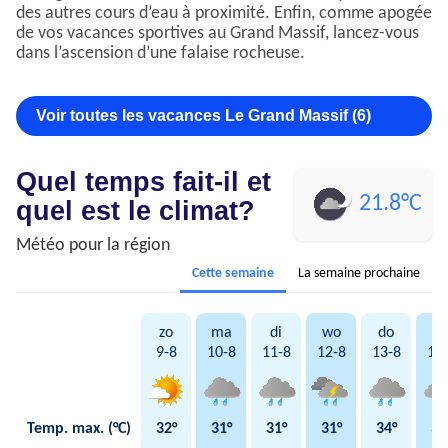
des autres cours d’eau à proximité. Enfin, comme apogée
de vos vacances sportives au Grand Massif, lancez-vous
dans l’ascension d’une falaise rocheuse.
Voir toutes les vacances Le Grand Massif (6)
Quel temps fait-il et
21.8°C
quel est le climat?
Météo pour la région
Cette semaine
La semaine prochaine
zo
ma
di
wo
do
vr
9-8
10-8
11-8
12-8
13-8
14
Temp. max. (°C)
32°
31°
31°
31°
34°
34