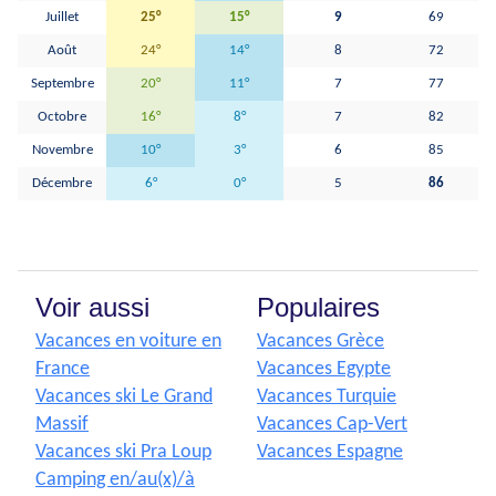
Juillet
25°
15°
9
69
Août
24°
14°
8
72
Septembre
20°
11°
7
77
Octobre
16°
8°
7
82
Novembre
10°
3°
6
85
Décembre
6°
0°
5
86
Voir aussi
Populaires
Vacances en voiture en
Vacances Grèce
France
Vacances Egypte
Vacances ski Le Grand
Vacances Turquie
Massif
Vacances Cap-Vert
Vacances ski Pra Loup
Vacances Espagne
Camping en/au(x)/à