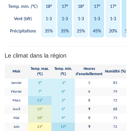
Temp. min. (°C)
18°
17°
18°
17°
17°
17
Vent (bft)
1-3
1-3
1-3
1-3
1-3
1-
Précipitations
35%
35%
25%
45%
20%
55
Le climat dans la région
Temp. max.
Temp. min.
Heures
Pr
Mois
Humidité (%)
(°C)
(°C)
d'ensoleillement
Janvier
5°
-1°
5
83
Février
7°
0°
6
79
Mars
11°
2°
8
72
Avril
15°
5°
9
68
Mai
18°
9°
8
73
Juin
23°
13°
9
72