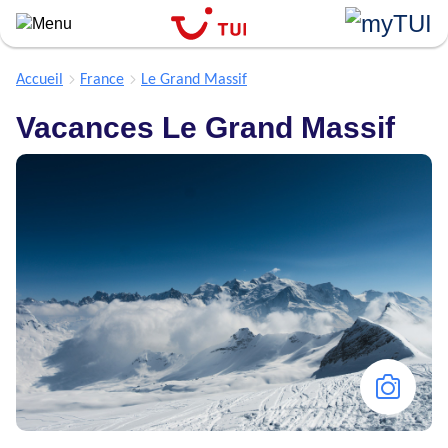
``
Aller
au
contenu
Accueil
France
Le Grand Massif
principal
Vacances Le Grand Massif