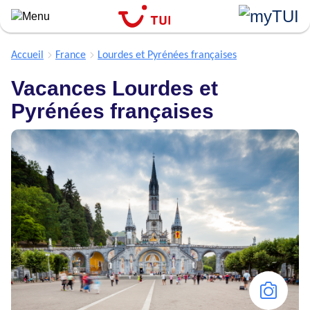
``
Aller
au
contenu
Accueil
France
Lourdes et Pyrénées françaises
principal
Vacances Lourdes et
Pyrénées françaises