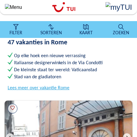
``
Overslaan
en
naar
de
FILTER
SORTEREN
KAART
ZOEKEN
algemene
47 vakanties in Rome
inhoud
gaan
Op elke hoek een nieuwe verrassing
Italiaanse designerwinkels in de Via Condotti
De kleinste staat ter wereld: Vaticaanstad
Stad van de gladiatoren
Lees meer over vakantie Rome