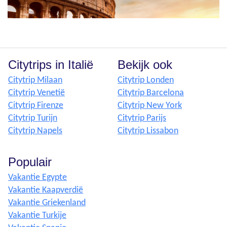
Citytrips in Italië
Bekijk ook
Citytrip Milaan
Citytrip Londen
Citytrip Venetië
Citytrip Barcelona
Citytrip Firenze
Citytrip New York
Citytrip Turijn
Citytrip Parijs
Citytrip Napels
Citytrip Lissabon
Populair
Vakantie Egypte
Vakantie Kaapverdië
Vakantie Griekenland
Vakantie Turkije