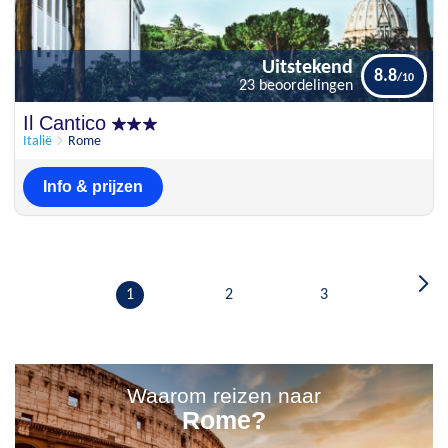
Uitstekend
8.8
23 beoordelingen
Uitstekend
Il Cantico
8.8
23 beoordelingen
Italië
Rome
Info & prijzen
1
2
3
Waarom reizen naar
Rome?