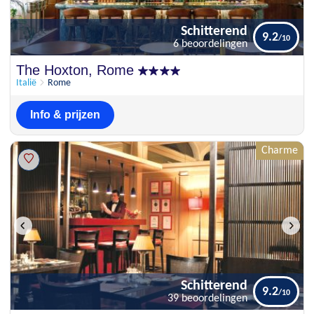
Schitterend
9.2
6 beoordelingen
Schitterend
The Hoxton, Rome
9.2
6 beoordelingen
Italië
Rome
Info & prijzen
Charme
Schitterend
9.2
39 beoordelingen