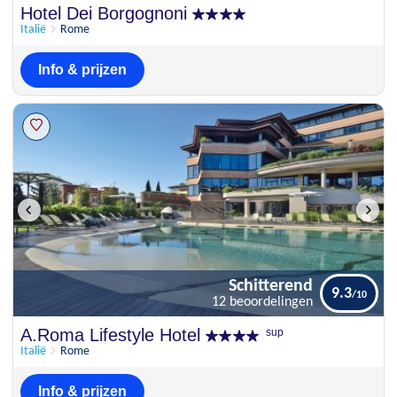
Schitterend
Hotel Dei Borgognoni
9.2
39 beoordelingen
Italië
Rome
Info & prijzen
Schitterend
9.3
12 beoordelingen
Schitterend
A.Roma Lifestyle Hotel
sup
9.3
12 beoordelingen
Italië
Rome
Info & prijzen