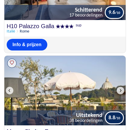
Schitterend
9.6
17 beoordelingen
Schitterend
H10 Palazzo Galla
sup
9.6
17 beoordelingen
Italië
Rome
Info & prijzen
Uitstekend
8.8
38 beoordelingen