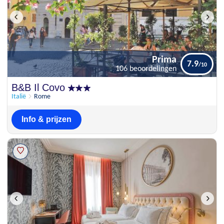
Prima
7.9
106 beoordelingen
Prima
B&B Il Covo
7.9
106 beoordelingen
Italië
Rome
Info & prijzen