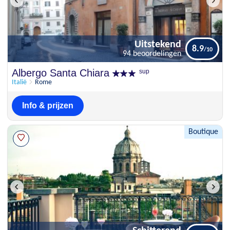
Uitstekend
8.9
94 beoordelingen
Uitstekend
Albergo Santa Chiara
sup
8.9
94 beoordelingen
Italië
Rome
Info & prijzen
Boutique