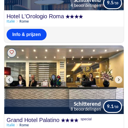
Schitterend
9.5
4 beoordelingen
Schitterend
Hotel L'Orologio Roma
9.5
4 beoordelingen
Italië
Rome
Info & prijzen
Schitterend
9.1
8 beoordelingen
Schitterend
Grand Hotel Palatino
special
9.1
8 beoordelingen
Italië
Rome