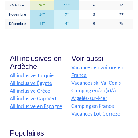
Octobre
20°
11°
6
74
Novembre
14°
7°
5
77
Décembre
11°
4°
5
78
All inclusives en
Voir aussi
Ardèche
Vacances en voiture en
France
All inclusive Turquie
Vacances ski Val Cenis
All inclusive Égypte
Camping en/au(x)/à
All inclusive Grèce
Argelès-sur-Mer
All inclusive Cap-Vert
Camping en France
All inclusive en Espagne
Vacances Lot-Corrèze
Populaires