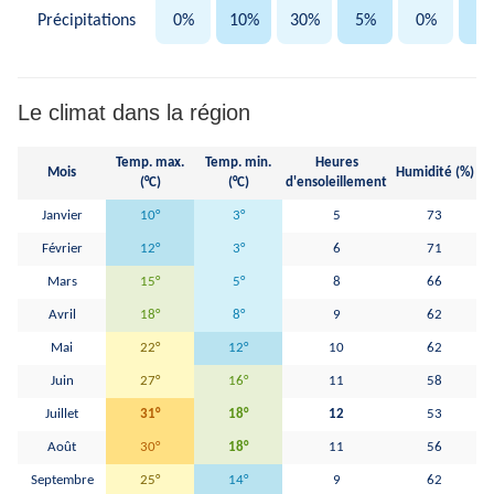
Précipitations
0%
10%
30%
5%
0%
0
Le climat dans la région
Temp. max.
Temp. min.
Heures
Pr
Mois
Humidité (%)
(°C)
(°C)
d'ensoleillement
Janvier
10°
3°
5
73
Février
12°
3°
6
71
Mars
15°
5°
8
66
Avril
18°
8°
9
62
Mai
22°
12°
10
62
Juin
27°
16°
11
58
Juillet
31°
18°
12
53
Août
30°
18°
11
56
Septembre
25°
14°
9
62