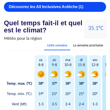
Découvrez les All Inclusives Ardèche (1)
Quel temps fait-il et quel
35.1°C
est le climat?
Météo pour la région
Cette semaine
La semaine prochaine
za
zo
ma
di
wo
d
8-8
9-8
10-8
11-8
12-8
13
Temp. max. (°C)
38°
37°
38°
38°
38°
39
Temp. min. (°C)
19°
21°
20°
21°
20°
22
Vent (bft)
1-3
3-5
2-4
2-4
1-3
1-