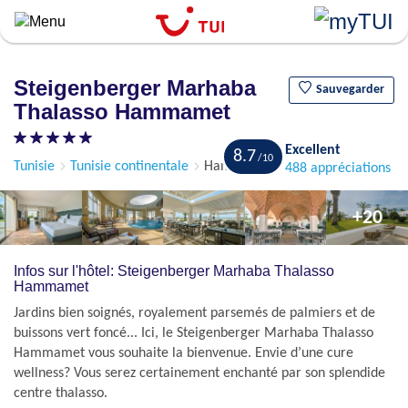
``
Aller
au
contenu
Steigenberger Marhaba
principal
Sauvegarder
Thalasso Hammamet
Excellent
8.7
Tunisie
Tunisie continentale
Hammamet
488 appréciations
+20
Infos sur l'hôtel: Steigenberger Marhaba Thalasso
Hammamet
Jardins bien soignés, royalement parsemés de palmiers et de
buissons vert foncé... Ici, le Steigenberger Marhaba Thalasso
Hammamet vous souhaite la bienvenue. Envie d’une cure
wellness? Vous serez certainement enchanté par son splendide
centre thalasso.