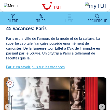
Aller
au
contenu
principal
FILTRE
TRIER
LISTE
RECHERCHE
45 vacances: Paris
Paris est la ville de l’amour, de la mode et de la culture. La
superbe capitale française possède énormément de
curiosités. De la fameuse tour Eiffel à l’Arc de Triomphe en
passant par le Louvre. Un citytrip à Paris a tellement de
facettes que la...
Paris: en savoir plus sur les vacances