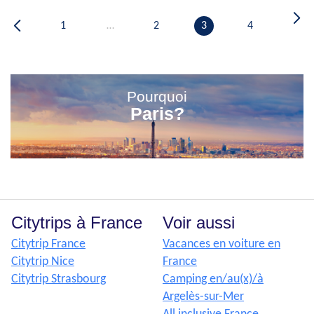
1
…
2
3
4
Pourquoi
Paris?
Citytrips à France
Voir aussi
Citytrip France
Vacances en voiture en
Citytrip Nice
France
Citytrip Strasbourg
Camping en/au(x)/à
Argelès-sur-Mer