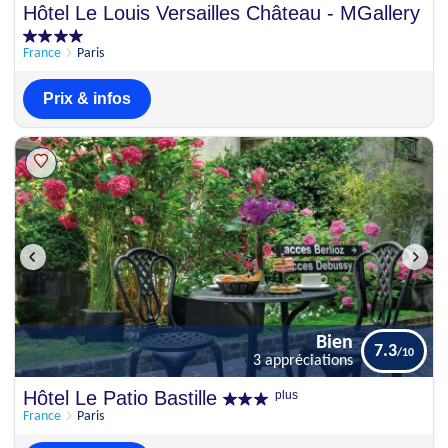
Parfait
Hôtel Le Louis Versailles Château - MGallery
10
1 commentaire
France
Paris
Prix & infos
Bien
7.3
3 appréciations
Bien
Hôtel Le Patio Bastille
plus
7.3
3 appréciations
France
Paris