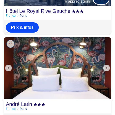
6 appréciations
Bien
Hôtel Le Royal Rive Gauche
7.7
6 appréciations
France
Paris
Prix & infos
André Latin
France
Paris