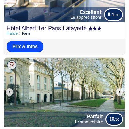
Excellent
8.1
18 appréciations
Excellent
Hôtel Albert 1er Paris Lafayette
8.1
18 appréciations
France
Paris
Prix & infos
Parfait
10
1 commentaire