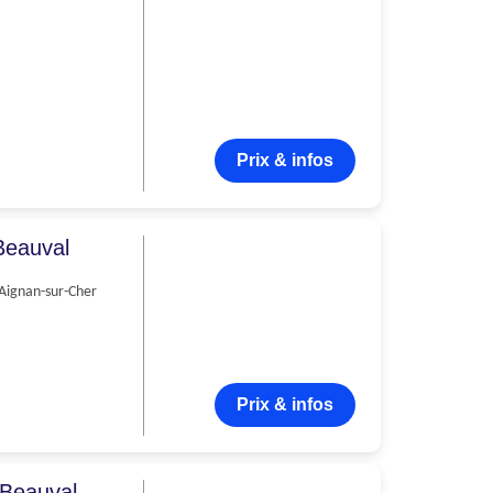
Prix & infos
Beauval
-Aignan-sur-Cher
Prix & infos
 Beauval