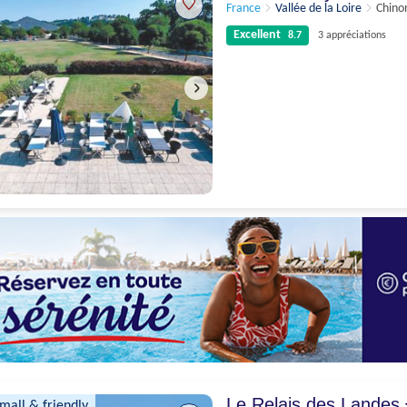
France
Vallée de la Loire
Chino
Excellent
8.7
3 appréciations
Excellent
8.7
3 appréciations
Le Relais des Landes
small & friendly