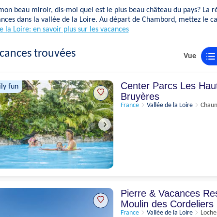
mon beau miroir, dis-moi quel est le plus beau château du pays? La 
nces dans la vallée de la Loire. Au départ de Chambord, mettez le cap
e la Loire: en savoir plus sur les vacances
cances trouvées
Vue
Center Parcs Les Hau
ly fun
Bruyères
France
Vallée de la Loire
Chaum
Pierre & Vacances Re
Moulin des Cordeliers
France
Vallée de la Loire
Loche