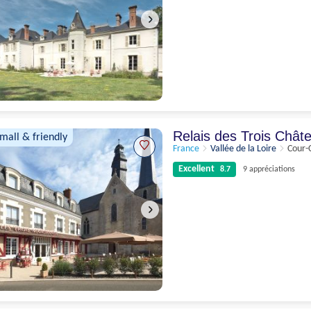
Excellent
8.5
4 appréciations
Relais des Trois Châ
small & friendly
France
Vallée de la Loire
Cour-
Excellent
8.7
9 appréciations
Excellent
8.7