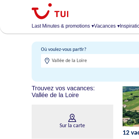
Aller
au
contenu
principal
Last Minutes & promotions
▾
Vacances
▾
Inspirati
Où voulez-vous partir?
Trouvez vos vacances:
Vallée de la Loire
Sur la carte
12 vac