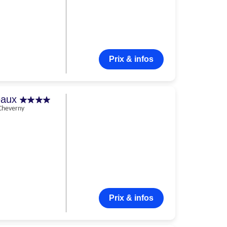
Prix & infos
teaux
Cheverny
Prix & infos