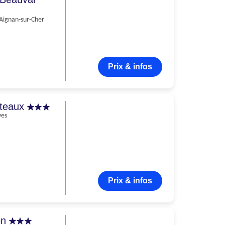
-Aignan-sur-Cher
Prix & infos
âteaux
ves
Prix & infos
on