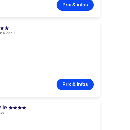
Prix & infos
le-Rideau
Prix & infos
elle
tes