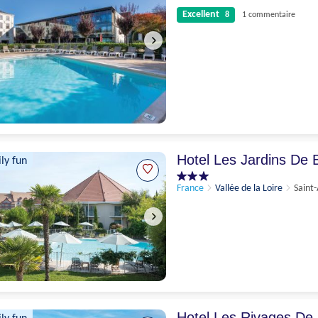
Excellent
8
1 commentaire
Excellent
8
1 commentaire
Hotel Les Jardins De 
ly fun
France
Vallée de la Loire
Saint
Hotel Les Rivages De