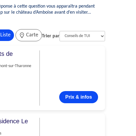
réponse à cette question vous apparaîtra pendant
 sur le château d’Amboise avant d’en visiter...
Liste
Carte
Trier par
ts de
ont-sur-Tharonne
Prix & infos
sidence Le
s