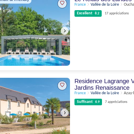
France
Vallée de la Loire
Ouch
Excellent
8.2
17 appréciations
Excellent
8.2
17 appréciations
Residence Lagrange 
Jardins Renaissance
France
Vallée de la Loire
Azay-
Suffisant
6.9
7 appréciations