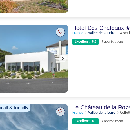
Suffisant
6.9
7 appréciations
Hotel Des Châteaux
France
Vallée de la Loire
Azay-
Excellent
8.3
9 appréciations
Excellent
8.3
9 appréciations
Le Château de la Roz
small & friendly
France
Vallée de la Loire
Cellet
Excellent
8.5
4 appréciations