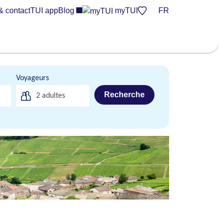
& contact
TUI app
Blog
myTUI
FR
Voyageurs
Recherche
2
adultes