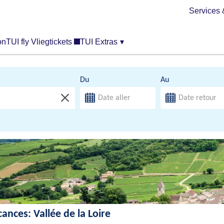
Services 
on
TUI fly Vliegtickets
TUI Extras
▾
Du
Au
ances: Vallée de la Loire