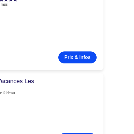
amps
Prix & infos
Vacances Les
le-Rideau