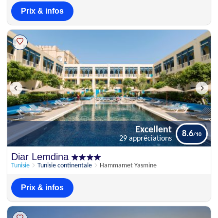
Prix & infos
Excellent
8.6
29 appréciations
Excellent
Diar Lemdina
8.6
29 appréciations
Tunisie
Tunisie continentale
Hammamet Yasmine
Prix & infos