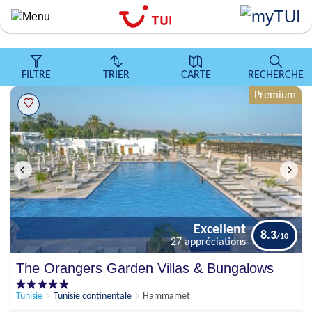
``
Aller
au
contenu
principal
FILTRE
TRIER
CARTE
RECHERCHE
Premium
Excellent
8.3
27 appréciations
Excellent
The Orangers Garden Villas & Bungalows
8.3
27 appréciations
Tunisie
Tunisie continentale
Hammamet