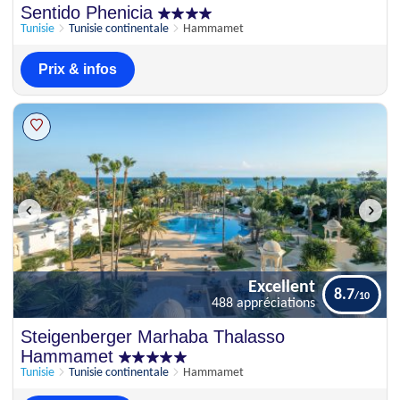
Excellent
Sentido Phenicia
8.7
146 appréciations
Tunisie
Tunisie continentale
Hammamet
Prix & infos
Excellent
8.7
488 appréciations
Excellent
Steigenberger Marhaba Thalasso
8.7
488 appréciations
Hammamet
Tunisie
Tunisie continentale
Hammamet