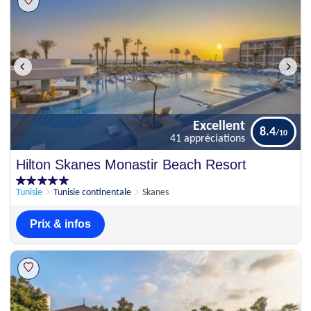
Excellent
8.4
41 appréciations
Excellent
Hilton Skanes Monastir Beach Resort
8.4
41 appréciations
Tunisie
Tunisie continentale
Skanes
Prix & infos