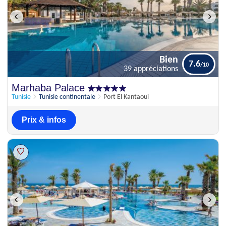
Bien
7.6
39 appréciations
Bien
Marhaba Palace
7.6
39 appréciations
Tunisie
Tunisie continentale
Port El Kantaoui
Prix & infos