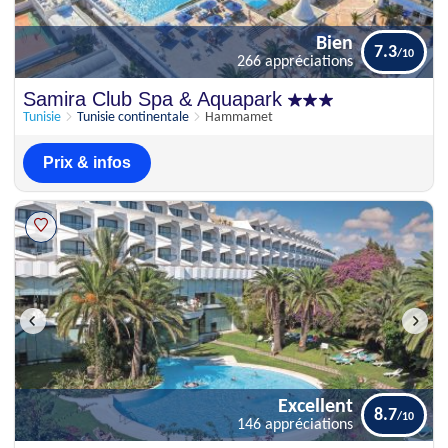
Bien
7.3
266 appréciations
Bien
Samira Club Spa & Aquapark
7.3
266 appréciations
Tunisie
Tunisie continentale
Hammamet
Prix & infos
Excellent
8.7
146 appréciations