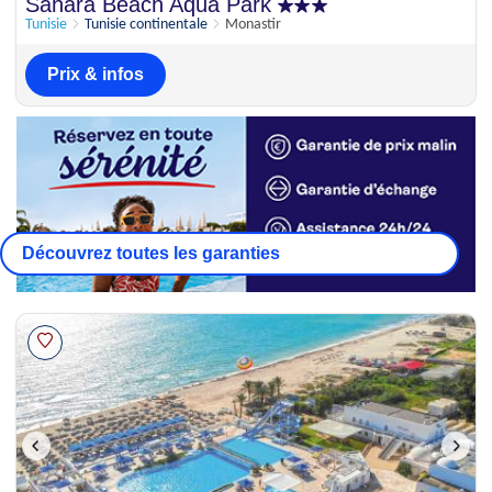
Parfait
Sahara Beach Aqua Park
9.3
14 appréciations
Tunisie
Tunisie continentale
Monastir
Prix & infos
Découvrez toutes les garanties