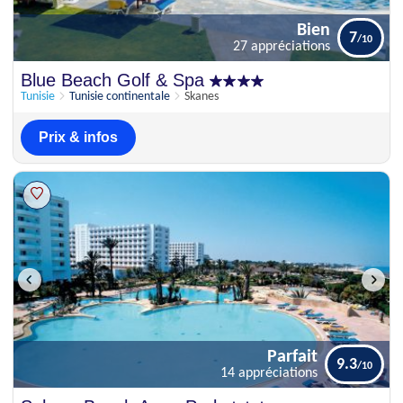
Bien
7
27 appréciations
Bien
Blue Beach Golf & Spa
7
27 appréciations
Tunisie
Tunisie continentale
Skanes
Prix & infos
Parfait
9.3
14 appréciations