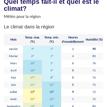
Quel temps fait-il et quel est le
climat?
Météo pour la région
Le climat dans la région
Temp. max.
Temp. min.
Heures
Pr
Mois
Humidité (%)
(°C)
(°C)
d'ensoleillement
Janvier
4°
1°
2
90
Février
6°
1°
4
83
Mars
10°
2°
6
76
Avril
14°
4°
8
71
Mai
17°
8°
8
74
Juin
21°
12°
8
75
Juillet
23°
14°
9
72
Août
22°
13°
7
75
Septembre
19°
10°
6
80