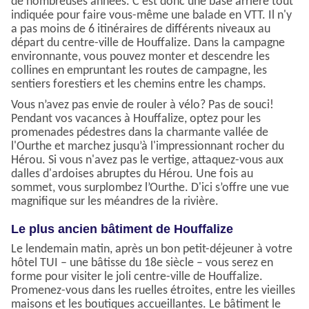
de nombreuses années. C’est donc une base arrière tout
indiquée pour faire vous-même une balade en VTT. Il n'y
a pas moins de 6 itinéraires de différents niveaux au
départ du centre-ville de Houffalize. Dans la campagne
environnante, vous pouvez monter et descendre les
collines en empruntant les routes de campagne, les
sentiers forestiers et les chemins entre les champs.
Vous n’avez pas envie de rouler à vélo? Pas de souci!
Pendant vos vacances à Houffalize, optez pour les
promenades pédestres dans la charmante vallée de
l'Ourthe et marchez jusqu’à l'impressionnant rocher du
Hérou. Si vous n'avez pas le vertige, attaquez-vous aux
dalles d'ardoises abruptes du Hérou. Une fois au
sommet, vous surplombez l’Ourthe. D'ici s’offre une vue
magnifique sur les méandres de la rivière.
Le plus ancien bâtiment de Houffalize
Le lendemain matin, après un bon petit-déjeuner à votre
hôtel TUI – une bâtisse du 18e siècle – vous serez en
forme pour visiter le joli centre-ville de Houffalize.
Promenez-vous dans les ruelles étroites, entre les vieilles
maisons et les boutiques accueillantes. Le bâtiment le