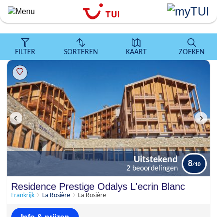
``
Overslaan
en
naar
de
FILTER
SORTEREN
KAART
ZOEKEN
algemene
inhoud
gaan
Uitstekend
8
2 beoordelingen
Uitstekend
Residence Prestige Odalys L'ecrin Blanc
8
2 beoordelingen
Frankrijk
La Rosière
La Rosière