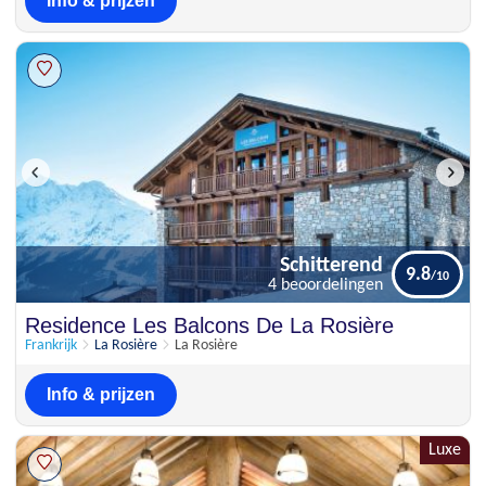
Info & prijzen
Schitterend
9.8
4 beoordelingen
Schitterend
Residence Les Balcons De La Rosière
9.8
4 beoordelingen
Frankrijk
La Rosière
La Rosière
Info & prijzen
Luxe