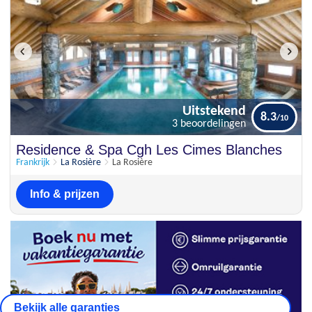
Uitstekend
8.3
3 beoordelingen
Uitstekend
Residence & Spa Cgh Les Cimes Blanches
8.3
3 beoordelingen
Frankrijk
La Rosière
La Rosière
Info & prijzen
Bekijk alle garanties